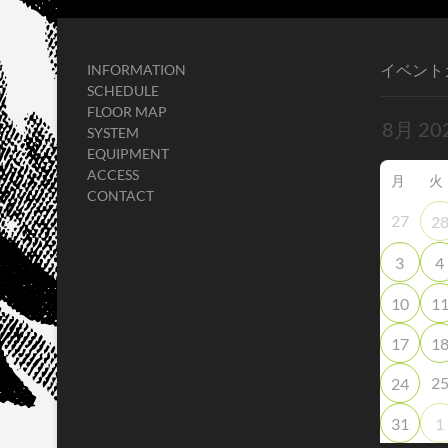
イベント
INFORMATION
SCHEDULE
FLOOR MAP
SYSTEM
EQUIPMENT
ACCESS
月
火
CONTACT
27
2
3
4
10
1
17
1
2
24
31
1