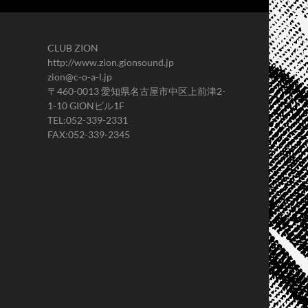
CLUB ZION
http://www.zion.gionsound.jp
zion@c-o-a-l.jp
〒460-0013 愛知県名古屋市中区上前津2-
1-10 GIONビル1F
TEL:052-339-2331
FAX:052-339-2345