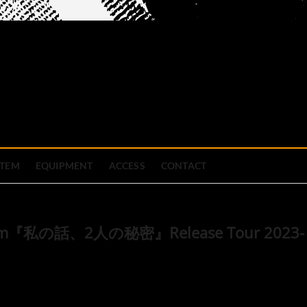
official site
ブハウス
STEM
EQUIPMENT
ACCESS
CONTACT
m『私の話、2人の秘密』Release Tour 2023-