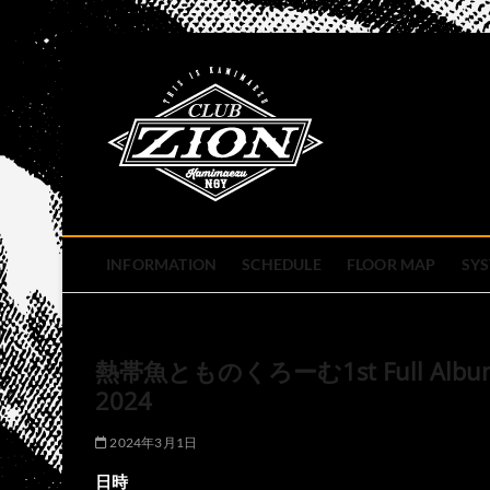
Skip
to
club zion 
content
名古屋市中区上前津のライ
INFORMATION
SCHEDULE
FLOOR MAP
SY
熱帯魚とものくろーむ1st Full Albu
2024
2024年3月1日
日時