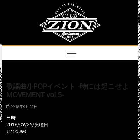
Skip
club
to
名古屋市中区上前
津のライブハウス
content
zion
official
site
歌謡曲/J-POPイベント -時には起こせよ
MOVEMENT vol.5-
2018年9月25日
日時
2018/09/25/火曜日
12:00 AM