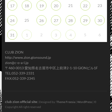
21
23
17
18
19
20
22
25
24
26
27
28
29
30
2
5
6
31
1
3
4
CLUB ZION
http://www.zion.gionsound.jp
zion@c-o-a-l.jp
〒460-0013 愛知県名古屋市中区上前津2-1-10 GIONビル1F
TEL:052-339-2331
FAX:052-339-2345
club zion official site
| Designed by:
Theme Freesia
|
WordPress
| ©
Copyright All right reserved