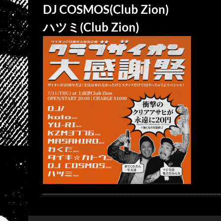
DJ COSMOS(Club Zion)
ハツミ(Club Zion)