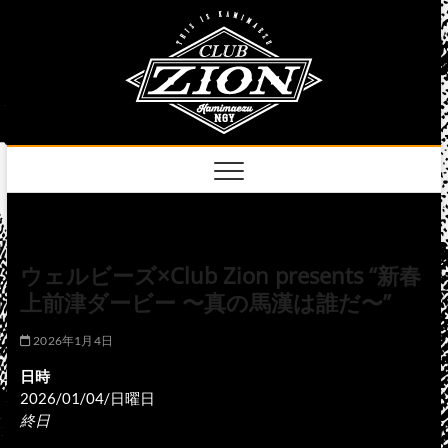
Skip
club
to
名古屋市中区上前
津のライブハウス
content
zion
official
site
ウェルビーズ×Club Zion presents “新春
上前津ダービー 〜真の馬漢は誰だ〜”
2026年1月4日
日時
2026/01/04/日曜日
終日