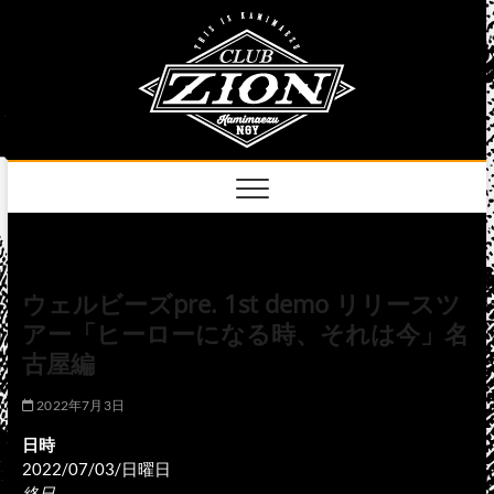
Skip
club
to
名古屋市中区上前
津のライブハウス
content
zion
official
site
ウェルビーズpre. 1st demo リリースツ
アー「ヒーローになる時、それは今」名
古屋編
2022年7月3日
日時
2022/07/03/日曜日
終日