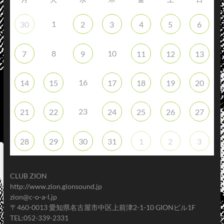
1
30
2
3
4
5
6
8
10
7
9
11
12
13
16
14
15
17
18
19
20
23
21
22
24
25
26
27
28
29
30
31
1
2
3
CLUB ZION
http://www.zion.gionsound.jp
zion@c-o-a-l.jp
〒460-0013 愛知県名古屋市中区上前津2-1-10 GIONビル1F
TEL:052-339-2331