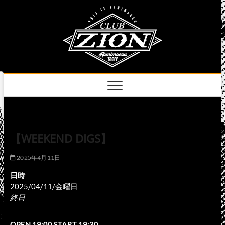
Skip
club
to
名古屋市中区上前
津のライブハウス
content
zion
official
site
【WEEKEND DIGS】
2025年4月11日
日時
2025/04/11/金曜日
終日
OPEN 19:00 START 19:30