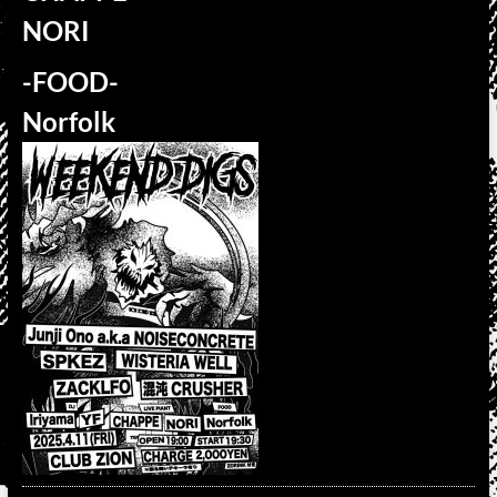
NORI
-FOOD-
Norfolk