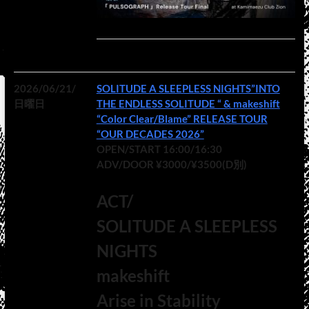
2026/06/21/
SOLITUDE A SLEEPLESS NIGHTS”INTO
日曜日
THE ENDLESS SOLITUDE “ & makeshift
“Color Clear/Blame” RELEASE TOUR
“OUR DECADES 2026”
OPEN/START 16:00/16:30
ADV/DOOR ¥3000/¥3500(D別)
ACT/
SOLITUDE A SLEEPLESS
NIGHTS
makeshift
Arise in Stability