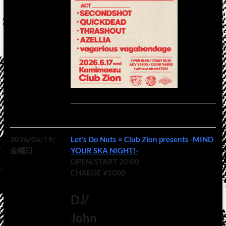
2026/06/19/
Let’s Do Nuts × Club Zion presents -MIND
金曜日
YOUR SKA NIGHT!-
OPEN/START 20:00
CHAEGE ¥1000
DJ/
John