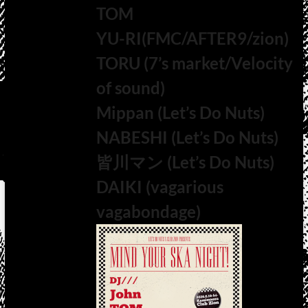
TOM
YU-RI(FMC/AFTER9/zion)
TORU (7’s market/Velocity
of sound)
Mippan (Let’s Do Nuts)
NABESHI (Let’s Do Nuts)
皆川マン (Let’s Do Nuts)
DAIKI (vagarious
vagabondage)