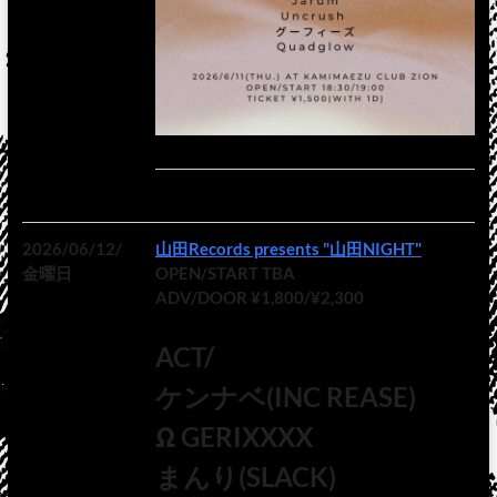
2026/06/12/
山田Records presents "山田NIGHT"
金曜日
OPEN/START TBA
ADV/DOOR ¥1,800/¥2,300
ACT/
ケンナベ(INC REASE)
Ω GERIXXXX
まんり(SLACK)