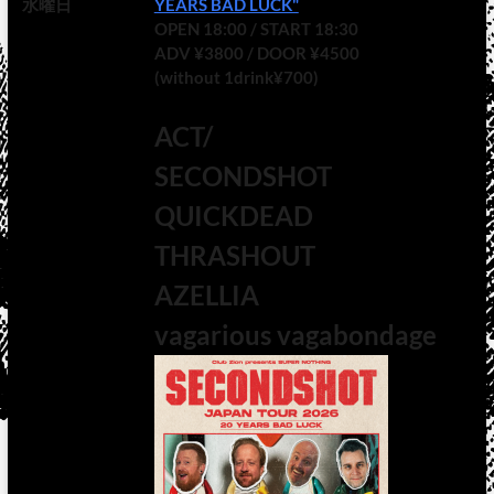
水曜日
YEARS BAD LUCK"
OPEN 18:00 / START 18:30
ADV ¥3800 / DOOR ¥4500
(without 1drink¥700)
ACT/
SECONDSHOT
QUICKDEAD
THRASHOUT
AZELLIA
vagarious vagabondage