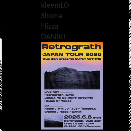
kleemLO
Shoma
Hizza
DANIKI