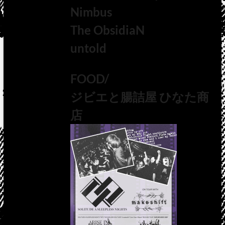
Nimbus
The ObsidiaN
untold
FOOD/
ジビエと腸詰屋 ひなた商
店