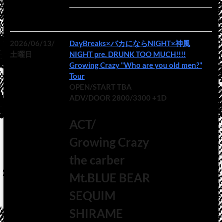
2026/06/13/
DayBreaks×バカにならNIGHT×神風
土曜日
NIGHT pre. DRUNK TOO MUCH!!!!
Growing Crazy "Who are you old men?"
Tour
OPEN/START TBA
ADV/DOOR 2800/3300 +1D
ACT/
Growing Crazy
the carber
Mt.BLUE
BEAR
SEQUIM
SHIRAME