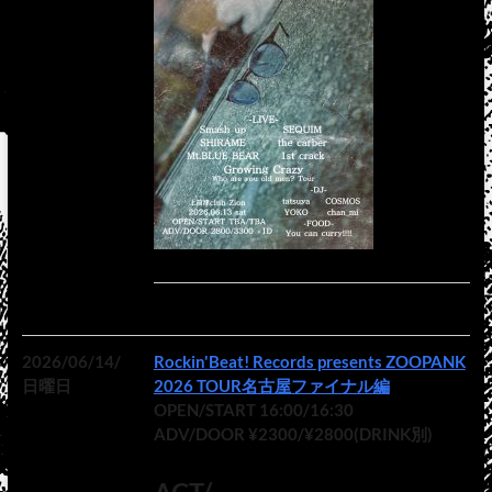
2026/06/14/
Rockin'Beat! Records presents ZOOPANK
日曜日
2026 TOUR名古屋ファイナル編
OPEN/START 16:00/16:30
ADV/DOOR ¥2300/¥2800(DRINK別)