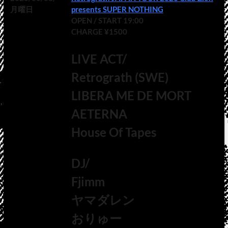
月曜日
presents SUPER NOTHING
OPEN / START 19:00
CHARGE ¥1500
LIVE ACT/
Retrograth (SWE)
LIBERA ME DE MORT
AETERNA
House Of Tapes
DJ/
Fjimm
ヤマダレン
おりゅー