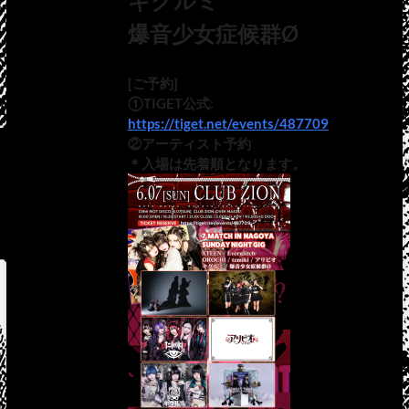
キグルミ
爆音少女症候群Ø
[ご予約]
①TIGET公式:
https://tiget.net/events/487709
②アーティスト予約
＊入場は先着順となります。