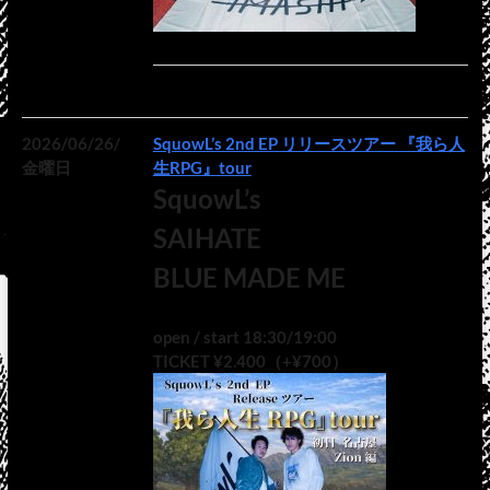
2026/06/26/
SquowL’s 2nd EP リリースツアー 『我ら人
金曜日
生RPG』tour
SquowL’s
SAIHATE
BLUE MADE ME
open / start 18:30/19:00
TICKET ¥2.400（+¥700）