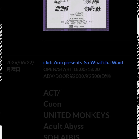
2026/06/22/
club Zion presents So What'cha Want
月曜日
OPEN/START 18:00/18:30
ADV/DOOR ¥2000/¥2500(D別)
ACT/
Cuon
UNITED MONKEYS
Adult Abyss
SOH AIBIS