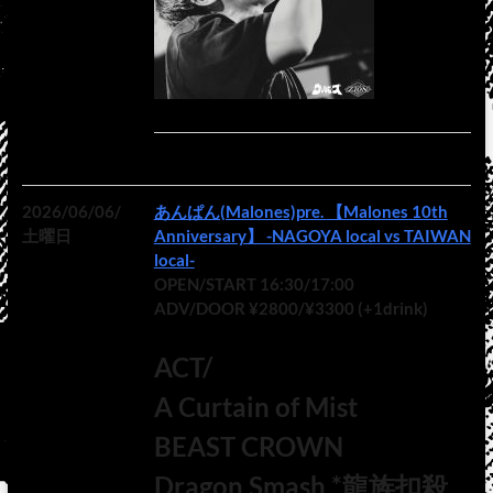
2026/06/06/
あんぱん(Malones)pre. 【Malones 10th
土曜日
Anniversary】 -NAGOYA local vs TAIWAN
local-
OPEN/START 16:30/17:00
ADV/DOOR ¥2800/¥3300 (+1drink)
ACT/
A Curtain of Mist
BEAST CROWN
Dragon Smash *龍族扣殺