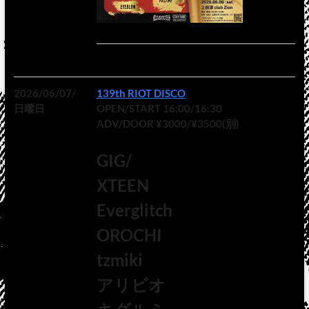
2026/06/07/
139th RIOT DISCO
日曜日
OPEN/START 16:00/16:30
ADV/DOOR ¥3000/¥3500(別)
GIG/
XTEEN
Everglitch
OROCHI
tzmiki
アリビオ