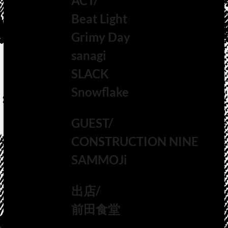
ACT/
Beat Light
Grimy Day
sanagi
SLACK
Snowflake
GUEST/
CONSTRUCTION NINE
SAMMOJi
出店/
前田食堂