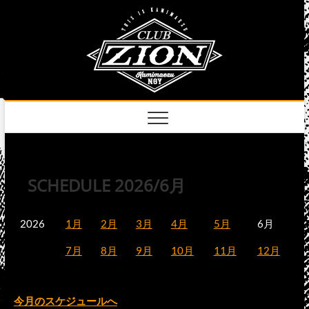
Skip
club
to
名古屋市中区上前
津のライブハウス
content
zion
official
site
SCHEDULE 2026/6月
2026
1月
2月
3月
4月
5月
6月
7月
8月
9月
10月
11月
12月
今月のスケジュールへ