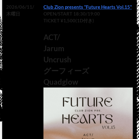
2026/06/11/
Club Zion presents "Future Hearts Vol.15"
木曜日
OPEN/START 18:30/19:00
TICKET ¥1,500(1D付き)
ACT/
Jarum
Uncrush
グーフィーズ
Quadglow