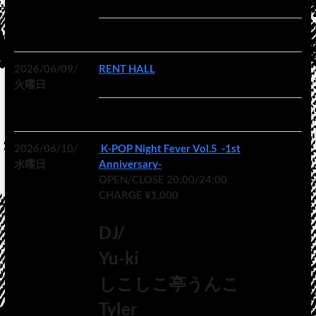
2026/06/09/
RENT HALL
火曜日
2026/06/10/
K-POP Night Fever Vol.5 -1st
水曜日
Anniversary-
OPEN/CLOSE 20:00/24:00
CHARGE ¥1,000
DJ/
Yu-ki
しこしこ亭うんこ
Tyler