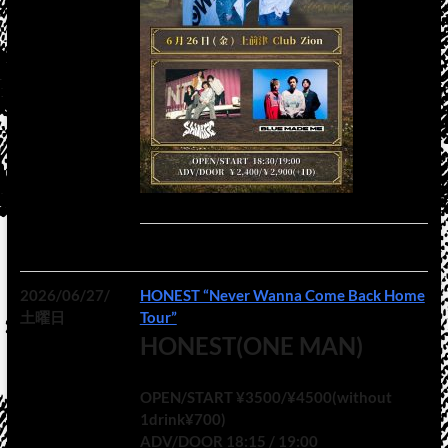
2026/06/27/
HONEST “Never Wanna Come Back Home
土曜日
Tour”
HONEST(ONE MAN)
OPEN/START ¥3500/¥4500(without
1drink¥700)
ADV/DOOR 18:15 / 19:00