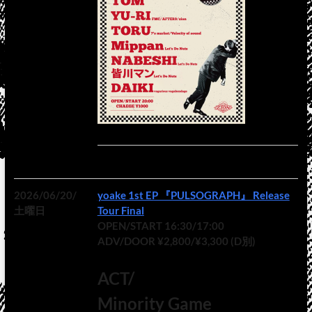
2026/06/20/
yoake 1st EP 『PULSOGRAPH』 Release
土曜日
Tour Final
OPEN/START 16:30/17:00
ADV/DOOR ¥2,800/¥3,300 (D別)
ACT/
Minority Game