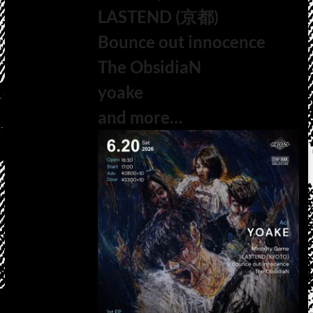
LASTEND (京都)
Bounce out innocence
The ObsidiaN
yoake
and more…