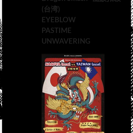
(台湾)
EYEBLOW
PASTIME
UNWAVERING