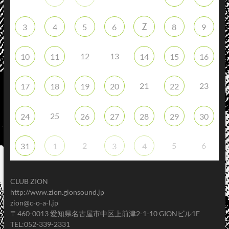
7
3
4
5
6
8
9
12
13
10
11
14
15
16
21
23
17
18
19
20
22
25
24
26
27
28
29
30
2
5
6
31
1
3
4
CLUB ZION
http://www.zion.gionsound.jp
zion@c-o-a-l.jp
〒460-0013 愛知県名古屋市中区上前津2-1-10 GIONビル1F
TEL:052-339-2331