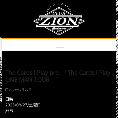
Skip
club
to
名古屋市中区上前
津のライブハウス
content
zion
official
site
The Cards I Play pre. 「The Cards I Play
ONE MAN TOUR」
2025年9月27日
日時
2025/09/27/土曜日
終日