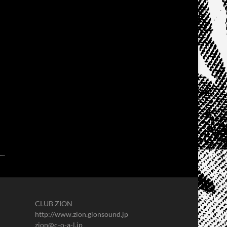
CLUB ZION
http://www.zion.gionsound.jp
zion@c-o-a-l.jp