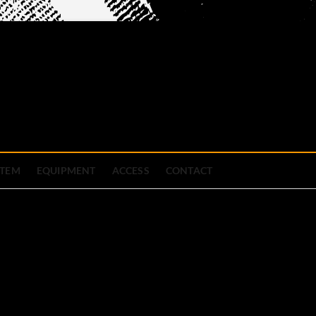
official site
ブハウス
STEM
EQUIPMENT
ACCESS
CONTACT