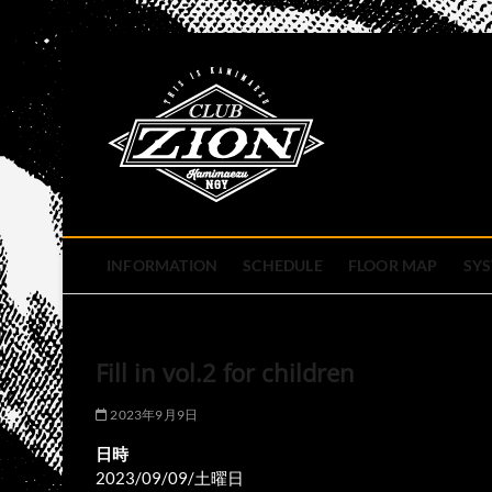
Skip
to
club zion 
content
名古屋市中区上前津のライ
INFORMATION
SCHEDULE
FLOOR MAP
SY
Fill in vol.2 for children
2023年9月9日
日時
2023/09/09/土曜日