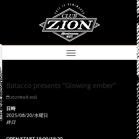
Skip
club
to
名古屋市中区上前
津のライブハウス
content
zion
official
site
Batacco presents “Glowing ember”
2025年8月20日
日時
2025/08/20/水曜日
終日
OPEN/START 18:00/18:20