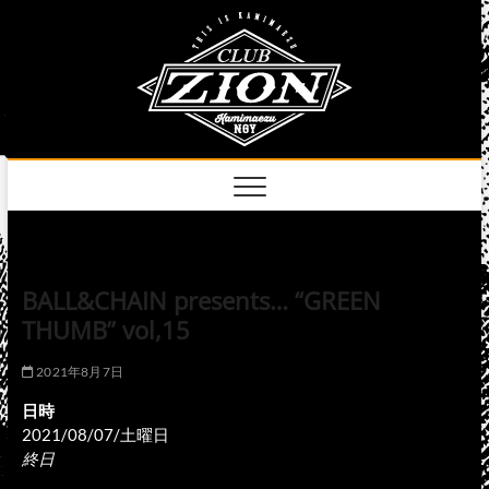
Skip
club
to
名古屋市中区上前
津のライブハウス
content
zion
official
site
BALL&CHAIN presents… “GREEN
THUMB” vol,15
2021年8月7日
日時
2021/08/07/土曜日
終日