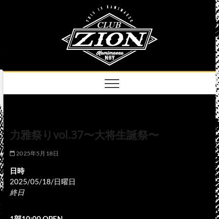
Skip
club
to
名古屋市中区上前
津のライブハウス
content
zion
official
site
力雅祭りvol.37〜大将生誕祭〜
2025年5月18日
日時
2025/05/18/日曜日
終日
1部10:00 OPEN