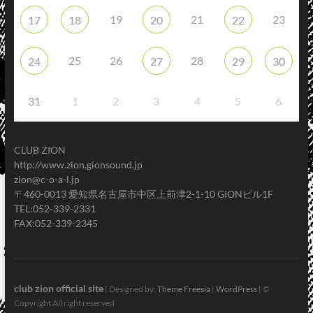
19
21
23
17
18
20
22
25
26
28
24
27
29
30
31
1
2
3
4
5
6
CLUB ZION
http://www.zion.gionsound.jp
zion@c-o-a-l.jp
〒460-0013 愛知県名古屋市中区上前津2-1-10 GIONビル1F
TEL:052-339-2331
FAX:052-339-2345
club zion official site
| Designed by:
Theme Freesia
|
WordPress
| ©
Copyright All right reserved