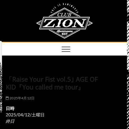
Skip
club
to
名古屋市中区上前
津のライブハウス
content
zion
official
site
「Raise Your Fist vol.5｣ AGE OF
KID『You called me tour』
2025年4月12日
日時
2025/04/12/土曜日
終日