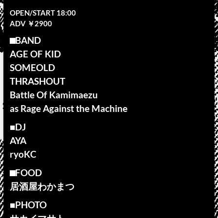
OPEN/START 18:00
ADV ￥2900
⬛︎BAND
AGE OF KID
SOMEOLD
THRASHOUT
Battle Of Kamimaezu
as Rage Against the Machine
■DJ
AYA
ryoKC
⬛︎FOOD
居酒屋わかまつ
■PHOTO