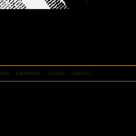
official site
ブハウス
STEM
EQUIPMENT
ACCESS
CONTACT