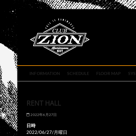
Skip
to
club zion 
content
名古屋市中区上前津のライ
INFORMATION
SCHEDULE
FLOOR MAP
SY
RENT HALL
2022年6月27日
日時
2022/06/27/月曜日