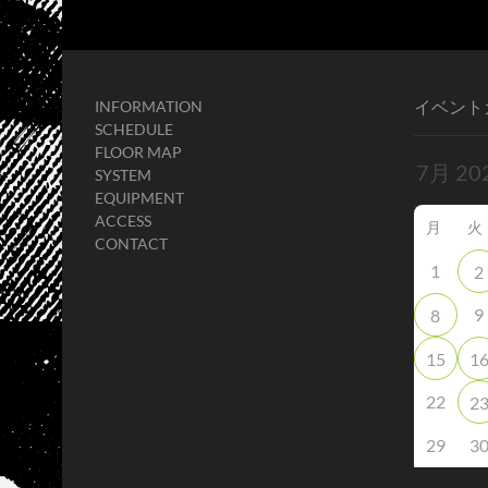
イベント
INFORMATION
SCHEDULE
FLOOR MAP
SYSTEM
EQUIPMENT
ACCESS
月
火
CONTACT
1
2
9
8
15
1
22
2
29
3