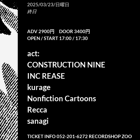
2025/03/23/日曜日
終日
ADV 2900円 DOOR 3400円
OPEN / START 17:00 / 17:30
act:
CONSTRUCTION NINE
INC REASE
kurage
Nonfiction Cartoons
Recca
sanagi
TICKET INFO 052-201-6272 RECORDSHOP ZOO