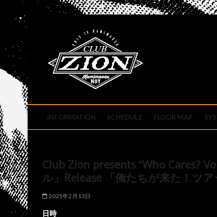
Skip
to
club zion 
content
名古屋市中区上前津のライ
INFORMATION
SCHEDULE
FLOOR MAP
SY
Club Zion presents “Who Cares?
ル」Release 「俺たちが来た！ツ
2025年2月13日
日時