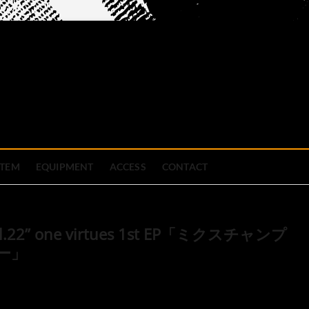
official site
ブハウス
STEM
EQUIPMENT
ACCESS
CONTACT
 Vol.22” one virtues 1st EP「ミクスチャンプ
アー」