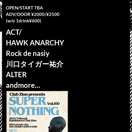
OPEN/START TBA
ADV/DOOR ¥2000/¥2500
(w/o 1drink¥600)
ACT/
HAWK ANARCHY
Rock de nasiy
川口タイガー祐介
ALTER
andmore…