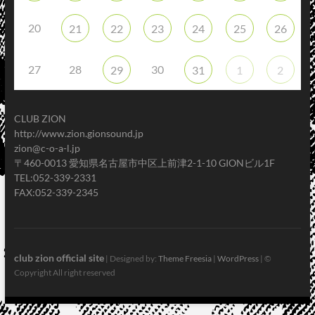
20
21
22
23
24
25
26
27
28
30
29
31
1
2
CLUB ZION
http://www.zion.gionsound.jp
zion@c-o-a-l.jp
〒460-0013 愛知県名古屋市中区上前津2-1-10 GIONビル1F
TEL:052-339-2331
FAX:052-339-2345
club zion official site
| Designed by:
Theme Freesia
|
WordPress
| ©
Copyright All right reserved