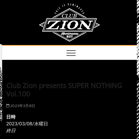
Skip
club
to
名古屋市中区上前
津のライブハウス
content
zion
official
site
Club Zion presents SUPER NOTHING
Vol.100
2023年3月8日
日時
2023/03/08/水曜日
終日