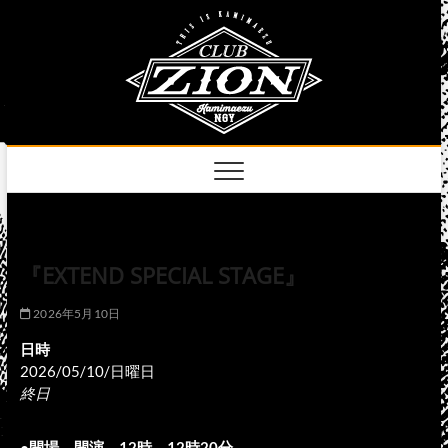
Skip
club
to
名古屋市中区上前
津のライブハウス
content
zion
official
site
『EXTEND SPECIAL STAGE』
2026年5月10日
日時
2026/05/10/日曜日
終日
●開場、開演 12時、12時20分